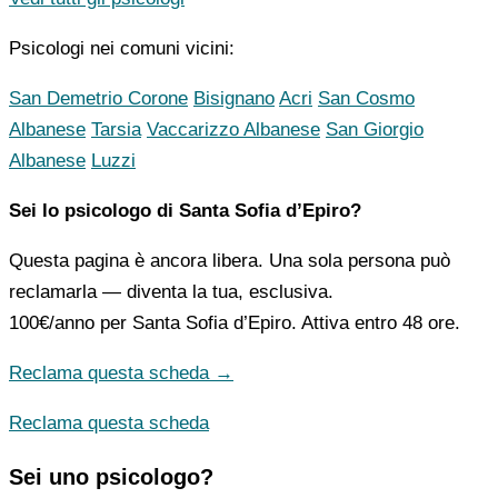
Psicologi nei comuni vicini:
San Demetrio Corone
Bisignano
Acri
San Cosmo
Albanese
Tarsia
Vaccarizzo Albanese
San Giorgio
Albanese
Luzzi
Sei lo psicologo di Santa Sofia d’Epiro?
Questa pagina è ancora libera. Una sola persona può
reclamarla — diventa la tua, esclusiva.
100€/anno
per Santa Sofia d’Epiro. Attiva entro 48 ore.
Reclama questa scheda →
Reclama questa scheda
Sei uno psicologo?