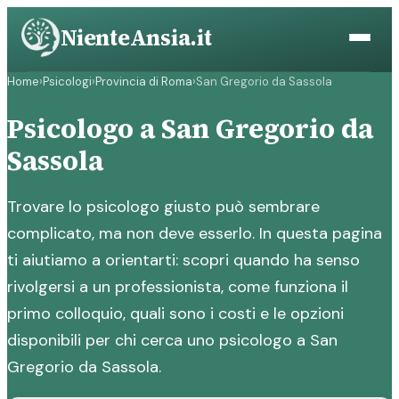
Vai
NienteAnsia.it
al
contenuto
Home
›
Psicologi
›
Provincia di Roma
›
San Gregorio da Sassola
Psicologo a San Gregorio da
Sassola
Trovare lo psicologo giusto può sembrare
complicato, ma non deve esserlo. In questa pagina
ti aiutiamo a orientarti: scopri quando ha senso
rivolgersi a un professionista, come funziona il
primo colloquio, quali sono i costi e le opzioni
disponibili per chi cerca uno psicologo a San
Gregorio da Sassola.