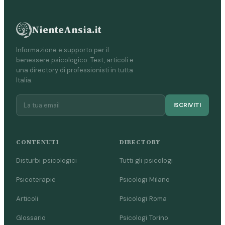
NienteAnsia.it
Informazione e supporto per il
benessere psicologico. Test, articoli e
una directory di professionisti in tutta
Italia.
ISCRIVITI
CONTENUTI
DIRECTORY
Disturbi psicologici
Tutti gli psicologi
Psicoterapie
Psicologi Milano
Articoli
Psicologi Roma
Glossario
Psicologi Torino