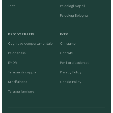
Test
Psicologi Napoli
Psicologi Bologna
PSICOTERAPIE
INFO
Cognitivo comportamentale
Chi siamo
Psicoanalisi
Contatti
EMDR
Per i professionisti
Terapia di coppia
Privacy Policy
Mindfulness
Cookie Policy
Terapia familiare