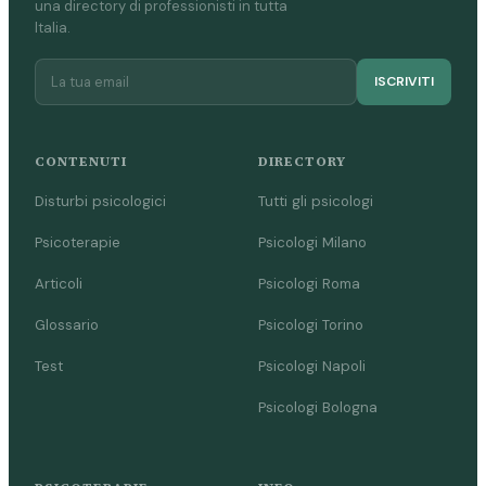
una directory di professionisti in tutta
Italia.
ISCRIVITI
CONTENUTI
DIRECTORY
Disturbi psicologici
Tutti gli psicologi
Psicoterapie
Psicologi Milano
Articoli
Psicologi Roma
Glossario
Psicologi Torino
Test
Psicologi Napoli
Psicologi Bologna