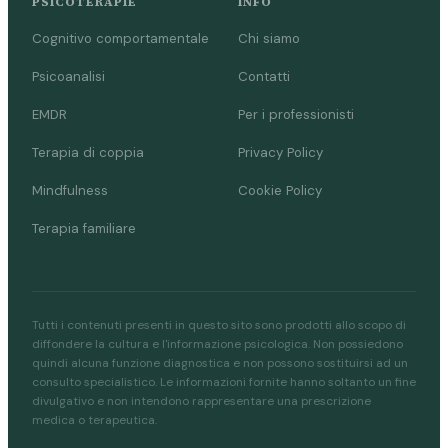
PSICOTERAPIE
INFO
Cognitivo comportamentale
Chi siamo
Psicoanalisi
Contatti
EMDR
Per i professionisti
Terapia di coppia
Privacy Policy
Mindfulness
Cookie Policy
Terapia familiare
Tutti i contenuti presenti in questo sito sono prodotti allo scopo di
diffondere la cultura e l'informazione psicologica. Non possiedono
quindi alcuna funzione diagnostica e non possono sostituirsi ad un
consulto specialistico. Le informazioni fornite hanno soltanto un fine
divulgativo e non intendono rappresentare una prescrizione
medica o terapeutica.