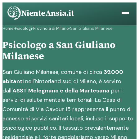
Vai
NienteAnsia.it
al
contenuto
Home
›
Psicologi
›
Provincia di Milano
›
San Giuliano Milanese
Psicologo a San Giuliano
Milanese
San Giuliano Milanese, comune di circa
39.000
abitanti
nell'hinterland sud di Milano, è servito
dall'
ASST Melegnano e della Martesana
per i
servizi di salute mentale territoriali. La Casa di
Comunità di Via Cavour 15 rappresenta il punto di
accesso ai servizi sanitari locali, incluso il supporto
psicologico pubblico. Il tessuto prevalentemente
residenziale e il forte pendolarismo verso Milano