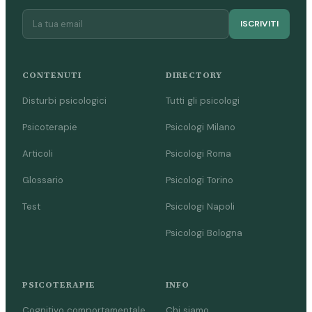
ISCRIVITI
CONTENUTI
DIRECTORY
Disturbi psicologici
Tutti gli psicologi
Psicoterapie
Psicologi Milano
Articoli
Psicologi Roma
Glossario
Psicologi Torino
Test
Psicologi Napoli
Psicologi Bologna
PSICOTERAPIE
INFO
Cognitivo comportamentale
Chi siamo