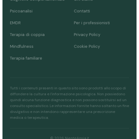
Psicoanalisi
Contatti
EMDR
Per i professionisti
Terapia di coppia
Privacy Policy
Mindfulness
Cookie Policy
Terapia familiare
Tutti i contenuti presenti in questo sito sono prodotti allo scopo di
diffondere la cultura e l'informazione psicologica. Non possiedono
quindi alcuna funzione diagnostica e non possono sostituirsi ad un
consulto specialistico. Le informazioni fornite hanno soltanto un fine
divulgativo e non intendono rappresentare una prescrizione
medica o terapeutica.
© 2026 NienteAnsia.it