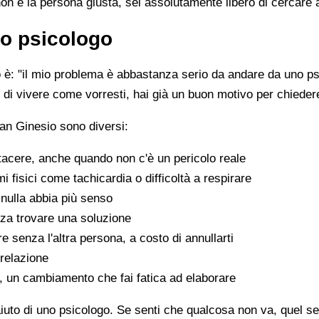
non è la persona giusta, sei assolutamente libero di cercare 
o psicologo
è: "il mio problema è abbastanza serio da andare da uno psi
sce di vivere come vorresti, hai già un buon motivo per chiede
an Ginesio sono diversi:
tacere, anche quando non c'è un pericolo reale
fisici come tachicardia o difficoltà a respirare
nulla abbia più senso
za trovare una soluzione
e senza l'altra persona, a costo di annullarti
 relazione
a, un cambiamento che fai fatica ad elaborare
aiuto di uno psicologo. Se senti che qualcosa non va, quel sen