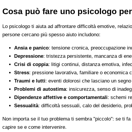
Cosa può fare uno psicologo per
Lo psicologo ti aiuta ad affrontare difficoltà emotive, relaz
persone cercano più spesso aiuto includono:
Ansia e panico
: tensione cronica, preoccupazione inco
Depressione
: tristezza persistente, mancanza di en
Crisi di coppia
: litigi continui, distanza emotiva, infed
Stress
: pressione lavorativa, familiare o economica 
Traumi e lutti
: eventi dolorosi che lasciano un segno d
Problemi di autostima
: insicurezza, senso di inadegu
Dipendenze affettive e comportamentali
: schemi re
Sessualità
: difficoltà sessuali, calo del desiderio, pr
Non importa se il tuo problema ti sembra "piccolo": se ti fa 
capire se e come intervenire.