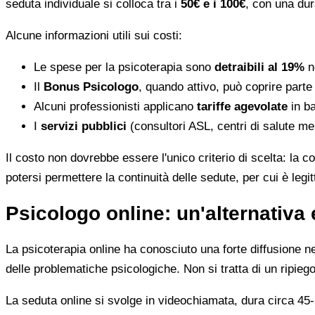
seduta individuale si colloca tra i
50€ e i 100€
, con una dur
Alcune informazioni utili sui costi:
Le spese per la psicoterapia sono
detraibili al 19%
ne
Il
Bonus Psicologo
, quando attivo, può coprire parte
Alcuni professionisti applicano
tariffe agevolate
in ba
I
servizi pubblici
(consultori ASL, centri di salute me
Il costo non dovrebbe essere l'unico criterio di scelta: la c
potersi permettere la continuità delle sedute, per cui è leg
Psicologo online: un'alternativa 
La psicoterapia online ha conosciuto una forte diffusione neg
delle problematiche psicologiche. Non si tratta di un ripiego
La seduta online si svolge in videochiamata, dura circa 45-5