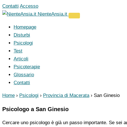
Vai
Contatti
Accesso
al
NienteAnsia.it
contenuto
Homepage
Disturbi
Psicologi
Test
Articoli
Psicoterapie
Glossario
Contatti
Home
›
Psicologi
›
Provincia di Macerata
›
San Ginesio
Psicologo a San Ginesio
Cercare uno psicologo è già un passo importante. Se sei ar