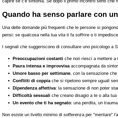
capire se c'è sintonia. Se dopo il primo incontro senti che 
Quando ha senso parlare con un
Una delle domande più frequenti che le persone si pongono 
pensi: se qualcosa nella tua vita ti fa soffrire o ti impedi
I segnali che suggeriscono di consultare uno psicologo a S
Preoccupazioni costanti
che non riesci a mettere a 
Paura intensa e improvvisa
accompagnata da sintomi 
Umore basso per settimane
, con la sensazione che 
Conflitti di coppia
che si ripetono sempre uguali sen
Dipendenza affettiva
: la sensazione di non poter star
Difficoltà sessuali
che creano disagio a te o alla tua
Un evento che ti ha segnato
: una perdita, un traum
Non esiste un livello minimo di sofferenza per "meritare" l'