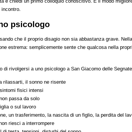
ista e chiedi un primo colloquio conoscitivo. È il modo miglio
 incontro.
no psicologo
ando che il proprio disagio non sia abbastanza grave. Nella 
zione estrema: semplicemente sente che qualcosa nella propr
o di rivolgersi a uno psicologo a San Giacomo delle Segnate
 a rilassarti, il sonno ne risente
sintomi fisici intensi
non passa da solo
iglia o sul lavoro
e, un trasferimento, la nascita di un figlio, la perdita del la
on riesci a interrompere
di testa, tensioni, disturbi del sonno