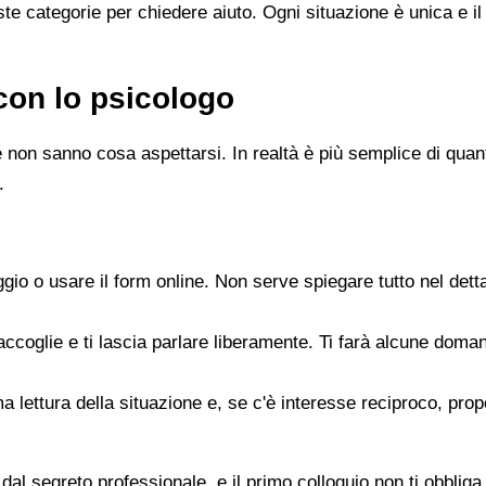
e categorie per chiedere aiuto. Ogni situazione è unica e il
con lo psicologo
 non sanno cosa aspettarsi. In realtà è più semplice di quanto
.
gio o usare il form online. Non serve spiegare tutto nel det
accoglie e ti lascia parlare liberamente. Ti farà alcune doman
rima lettura della situazione e, se c'è interesse reciproco, p
dal segreto professionale, e il primo colloquio non ti obbliga