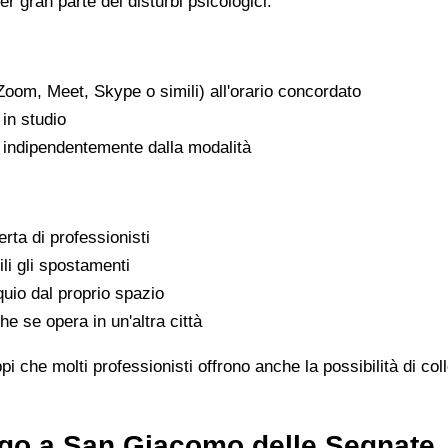
er gran parte dei disturbi psicologici.
Zoom, Meet, Skype o simili) all'orario concordato
in studio
, indipendentemente dalla modalità
rta di professionisti
ili gli spostamenti
uio dal proprio spazio
he se opera in un'altra città
che molti professionisti offrono anche la possibilità di col
ogo a San Giacomo delle Segnate