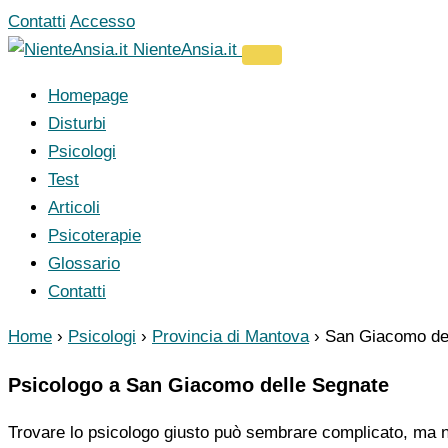
Vai
Contatti
Accesso
al
NienteAnsia.it
contenuto
Homepage
Disturbi
Psicologi
Test
Articoli
Psicoterapie
Glossario
Contatti
Home
›
Psicologi
›
Provincia di Mantova
›
San Giacomo de
Psicologo a San Giacomo delle Segnate
Trovare lo psicologo giusto può sembrare complicato, ma no