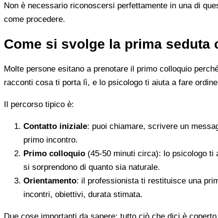
Non è necessario riconoscersi perfettamente in una di quest
come procedere.
Come si svolge la prima seduta 
Molte persone esitano a prenotare il primo colloquio perché
racconti cosa ti porta lì, e lo psicologo ti aiuta a fare ordine
Il percorso tipico è:
Contatto iniziale
: puoi chiamare, scrivere un messag
primo incontro.
Primo colloquio
(45-50 minuti circa): lo psicologo ti 
si sorprendono di quanto sia naturale.
Orientamento
: il professionista ti restituisce una p
incontri, obiettivi, durata stimata.
Due cose importanti da sapere: tutto ciò che dici è coperto 