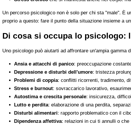
Un percorso psicologico non è solo per chi sta "male". È u
proprio a questo: fare il punto della situazione insieme a un
Di cosa si occupa lo psicologo: l
Uno psicologo può aiutarti ad affrontare un'ampia gamma di 
Ansia e attacchi di panico
: preoccupazione costante,
Depressione e disturbi dell'umore
: tristezza prolun
Problemi di coppia
: conflitti ricorrenti, tradimento, 
Stress e burnout
: sovraccarico lavorativo, esaurimen
Autostima e crescita personale
: insicurezza, diffic
Lutto e perdita
: elaborazione di una perdita, separaz
Disturbi alimentari
: rapporto problematico con il cib
Dipendenza affettiva
: relazioni in cui ti annulli o c