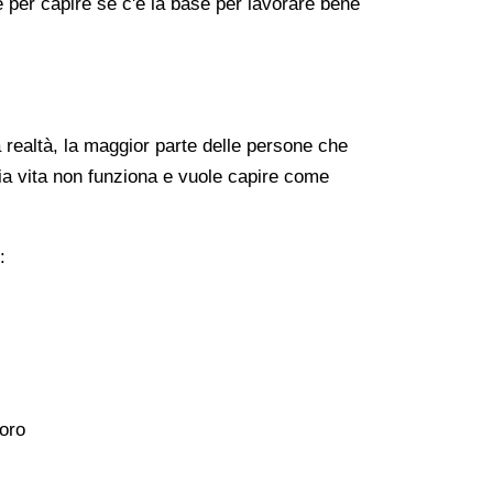
re per capire se c'è la base per lavorare bene
realtà, la maggior parte delle persone che
ia vita non funziona e vuole capire come
:
voro