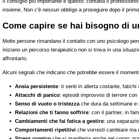
Il consiglio più importante è questo: contatta il profession
insieme. Non c'è nessun obbligo a proseguire dopo il primo
Come capire se hai bisogno di u
Molte persone rimandano il contatto con uno psicologo pens
iniziano un percorso terapeutico non si trova in una situa
affrontarlo.
Alcuni segnali che indicano che potrebbe essere il moment
Ansia persistente
: ti senti in allerta costante, fatichi
Attacchi di panico
: episodi improvvisi di terrore con 
Senso di vuoto o tristezza
che dura da settimane e 
Relazioni che ti fanno soffrire
: con il partner, in fam
Cambiamenti che fai fatica a gestire
: una separazion
Comportamenti ripetitivi
che vorresti cambiare ma n
Stress cronico
che si manifesta anche nel corpo: mal 