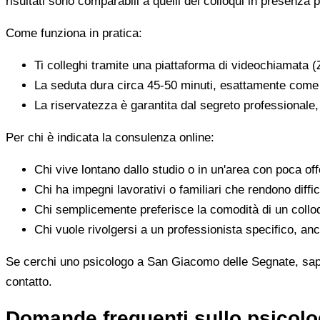
risultati sono comparabili a quelli dei colloqui in presenza p
Come funziona in pratica:
Ti colleghi tramite una piattaforma di videochiamata (
La seduta dura circa 45-50 minuti, esattamente come 
La riservatezza è garantita dal segreto professionale
Per chi è indicata la consulenza online:
Chi vive lontano dallo studio o in un'area con poca offe
Chi ha impegni lavorativi o familiari che rendono diffic
Chi semplicemente preferisce la comodità di un colloq
Chi vuole rivolgersi a un professionista specifico, anc
Se cerchi uno psicologo a San Giacomo delle Segnate, sappi 
contatto.
Domande frequenti sullo psicol