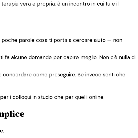
rapia vera e propria: è un incontro in cui tu e il
n poche parole cosa ti porta a cercare aiuto — non
e ti fa alcune domande per capire meglio. Non c'è nulla di
tete concordare come proseguire. Se invece senti che
er i colloqui in studio che per quelli online.
mplice
e: