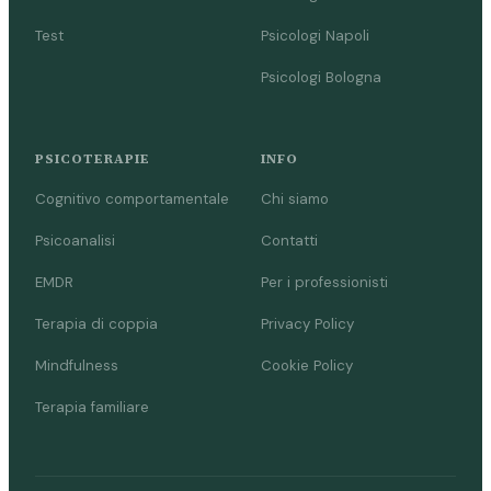
Test
Psicologi Napoli
Psicologi Bologna
PSICOTERAPIE
INFO
Cognitivo comportamentale
Chi siamo
Psicoanalisi
Contatti
EMDR
Per i professionisti
Terapia di coppia
Privacy Policy
Mindfulness
Cookie Policy
Terapia familiare