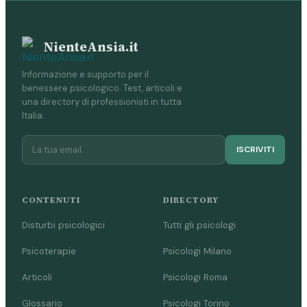
NienteAnsia.it
Informazione e supporto per il
benessere psicologico. Test, articoli e
una directory di professionisti in tutta
Italia.
ISCRIVITI
CONTENUTI
DIRECTORY
Disturbi psicologici
Tutti gli psicologi
Psicoterapie
Psicologi Milano
Articoli
Psicologi Roma
Glossario
Psicologi Torino