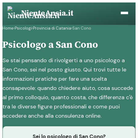
Vai
NienteAnsia.it
al
contenuto
Home
›
Psicologi
›
Provincia di Catania
›
San Cono
Psicologo a San Cono
Se stai pensando di rivolgerti a uno psicologo a
San Cono, sei nel posto giusto. Qui trovi tutte le
informazioni pratiche per fare una scelta
consapevole: quando chiedere aiuto, cosa succede
al primo colloquio, quanto costa, che differenza c'è
tra le diverse figure professionali e come puoi
accedere anche alla consulenza online.
Sei lo psicologo di San Cono?