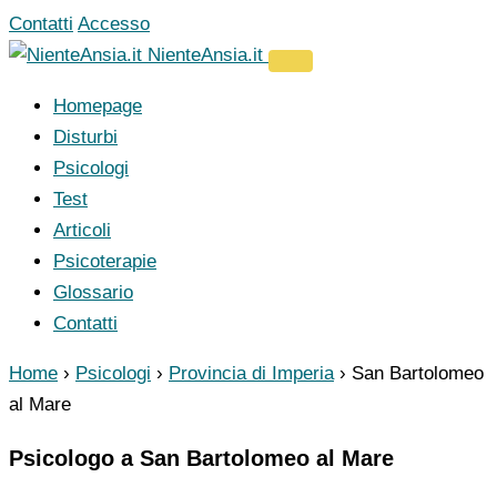
Vai
Contatti
Accesso
al
NienteAnsia.it
contenuto
Homepage
Disturbi
Psicologi
Test
Articoli
Psicoterapie
Glossario
Contatti
Home
›
Psicologi
›
Provincia di Imperia
›
San Bartolomeo
al Mare
Psicologo a San Bartolomeo al Mare