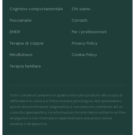
Cognitivo comportamentale
Chi siamo
Psicoanalisi
Contatti
EMDR
Per i professionisti
Terapia di coppia
Privacy Policy
Mindfulness
Cookie Policy
Terapia familiare
Tutti i contenuti presenti in questo sito sono prodotti allo scopo di
diffondere la cultura e l'informazione psicologica. Non possiedono
quindi alcuna funzione diagnostica e non possono sostituirsi ad un
consulto specialistico. Le informazioni fornite hanno soltanto un fine
divulgativo e non intendono rappresentare una prescrizione
medica o terapeutica.