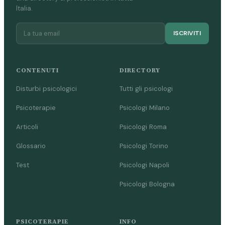
Italia.
ISCRIVITI
CONTENUTI
DIRECTORY
Disturbi psicologici
Tutti gli psicologi
Psicoterapie
Psicologi Milano
Articoli
Psicologi Roma
Glossario
Psicologi Torino
Test
Psicologi Napoli
Psicologi Bologna
PSICOTERAPIE
INFO