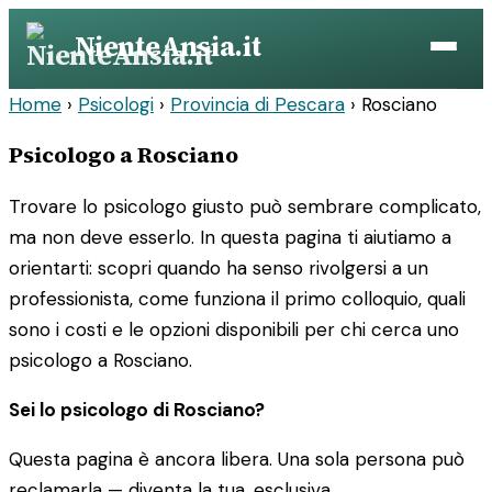
Vai
NienteAnsia.it
al
contenuto
Home
›
Psicologi
›
Provincia di Pescara
›
Rosciano
Psicologo a Rosciano
Trovare lo psicologo giusto può sembrare complicato,
ma non deve esserlo. In questa pagina ti aiutiamo a
orientarti: scopri quando ha senso rivolgersi a un
professionista, come funziona il primo colloquio, quali
sono i costi e le opzioni disponibili per chi cerca uno
psicologo a Rosciano.
Sei lo psicologo di Rosciano?
Questa pagina è ancora libera. Una sola persona può
reclamarla — diventa la tua, esclusiva.