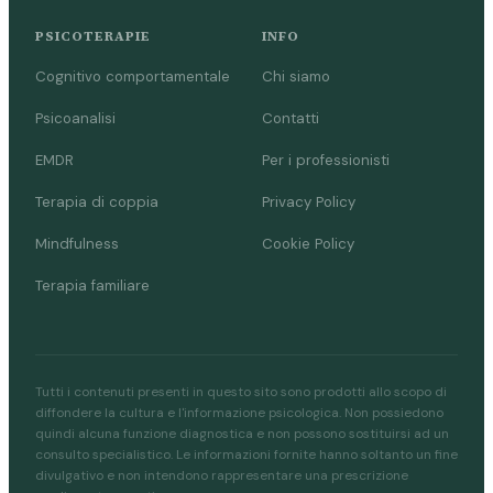
PSICOTERAPIE
INFO
Cognitivo comportamentale
Chi siamo
Psicoanalisi
Contatti
EMDR
Per i professionisti
Terapia di coppia
Privacy Policy
Mindfulness
Cookie Policy
Terapia familiare
Tutti i contenuti presenti in questo sito sono prodotti allo scopo di
diffondere la cultura e l'informazione psicologica. Non possiedono
quindi alcuna funzione diagnostica e non possono sostituirsi ad un
consulto specialistico. Le informazioni fornite hanno soltanto un fine
divulgativo e non intendono rappresentare una prescrizione