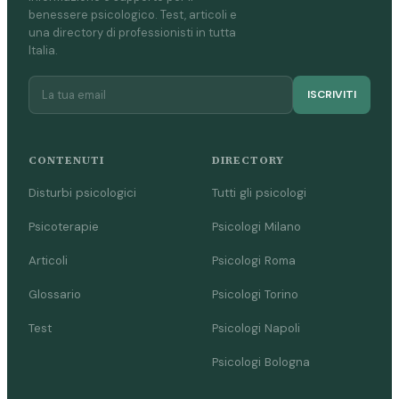
benessere psicologico. Test, articoli e
una directory di professionisti in tutta
Italia.
ISCRIVITI
CONTENUTI
DIRECTORY
Disturbi psicologici
Tutti gli psicologi
Psicoterapie
Psicologi Milano
Articoli
Psicologi Roma
Glossario
Psicologi Torino
Test
Psicologi Napoli
Psicologi Bologna