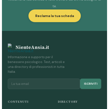
te.
Reclama la tua scheda
NienteAnsia.it
Informazione e supporto per il
benessere psicologico. Test, articoli e
una directory di professionisti in tutta
Italia.
ISCRIVITI
CONTENUTI
DIRECTORY