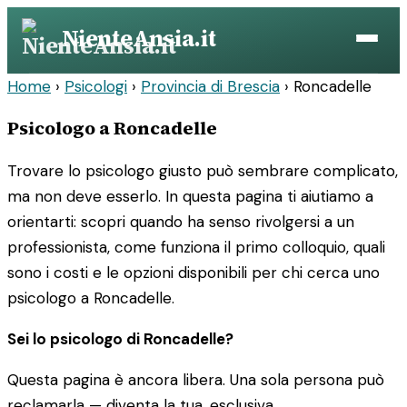
Vai
NienteAnsia.it
al
contenuto
Home
›
Psicologi
›
Provincia di Brescia
›
Roncadelle
Psicologo a Roncadelle
Trovare lo psicologo giusto può sembrare complicato,
ma non deve esserlo. In questa pagina ti aiutiamo a
orientarti: scopri quando ha senso rivolgersi a un
professionista, come funziona il primo colloquio, quali
sono i costi e le opzioni disponibili per chi cerca uno
psicologo a Roncadelle.
Sei lo psicologo di Roncadelle?
Questa pagina è ancora libera. Una sola persona può
reclamarla — diventa la tua, esclusiva.