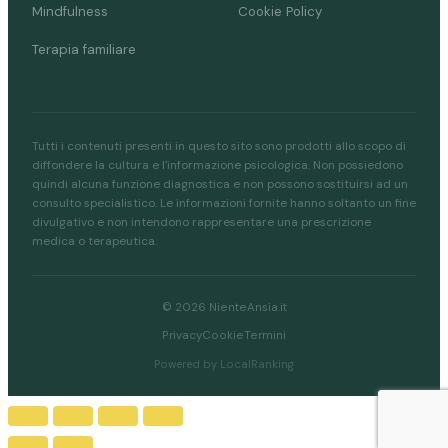
Mindfulness
Cookie Policy
Terapia familiare
Tutti i contenuti presenti in questo sito sono prodotti allo scopo di
diffondere la cultura e l'informazione psicologica. Non possiedono
quindi alcuna funzione diagnostica e non possono sostituirsi ad un
consulto specialistico. Le informazioni fornite hanno soltanto un fine
divulgativo e non intendono rappresentare una prescrizione
medica o terapeutica.
© 2026 NienteAnsia.it
Privacy
Cookie
Termini
Powered by LocalRanking