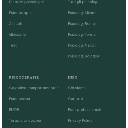
Disturbi psicologici
Tutti gli psicologi
Psicoterapie
Psicologi Milano
Articoli
Psicologi Roma
Glossario
Psicologi Torino
Test
Psicologi Napoli
Psicologi Bologna
PSICOTERAPIE
INFO
Cognitivo comportamentale
Chi siamo
Psicoanalisi
Contatti
EMDR
Per i professionisti
Terapia di coppia
Privacy Policy