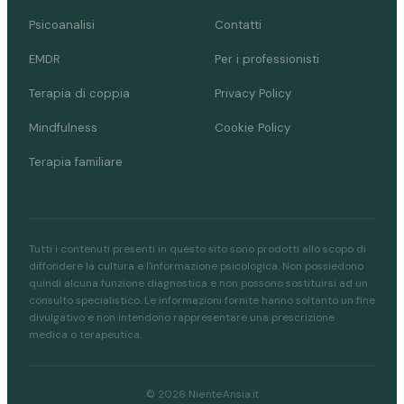
Psicoanalisi
Contatti
EMDR
Per i professionisti
Terapia di coppia
Privacy Policy
Mindfulness
Cookie Policy
Terapia familiare
Tutti i contenuti presenti in questo sito sono prodotti allo scopo di
diffondere la cultura e l'informazione psicologica. Non possiedono
quindi alcuna funzione diagnostica e non possono sostituirsi ad un
consulto specialistico. Le informazioni fornite hanno soltanto un fine
divulgativo e non intendono rappresentare una prescrizione
medica o terapeutica.
© 2026 NienteAnsia.it