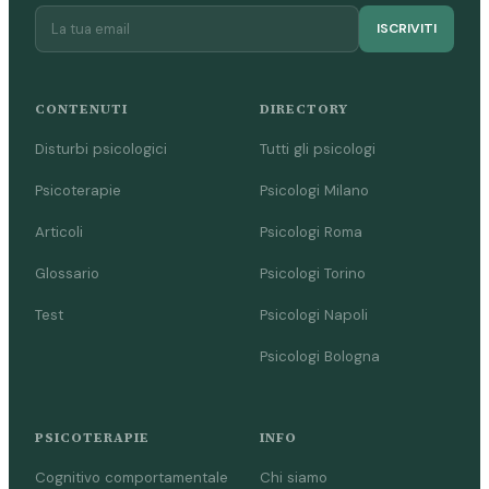
ISCRIVITI
CONTENUTI
DIRECTORY
Disturbi psicologici
Tutti gli psicologi
Psicoterapie
Psicologi Milano
Articoli
Psicologi Roma
Glossario
Psicologi Torino
Test
Psicologi Napoli
Psicologi Bologna
PSICOTERAPIE
INFO
Cognitivo comportamentale
Chi siamo