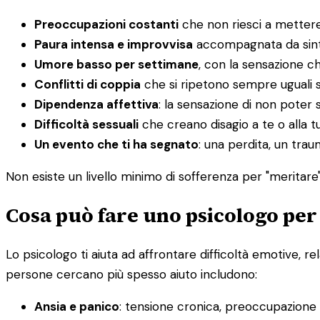
Preoccupazioni costanti
che non riesci a mettere
Paura intensa e improvvisa
accompagnata da sintom
Umore basso per settimane
, con la sensazione c
Conflitti di coppia
che si ripetono sempre uguali 
Dipendenza affettiva
: la sensazione di non poter s
Difficoltà sessuali
che creano disagio a te o alla t
Un evento che ti ha segnato
: una perdita, un tra
Non esiste un livello minimo di sofferenza per "meritare" 
Cosa può fare uno psicologo per
Lo psicologo ti aiuta ad affrontare difficoltà emotive, re
persone cercano più spesso aiuto includono:
Ansia e panico
: tensione cronica, preoccupazione in