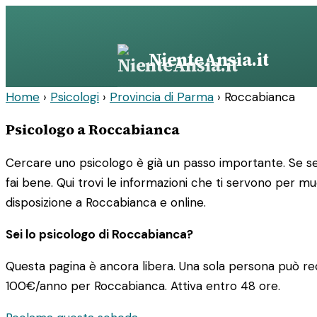
Vai
al
contenuto
NienteAnsia.it
Home
›
Psicologi
›
Provincia di Parma
›
Roccabianca
Psicologo a Roccabianca
Cercare uno psicologo è già un passo importante. Se sei
fai bene. Qui trovi le informazioni che ti servono per m
disposizione a Roccabianca e online.
Sei lo psicologo di Roccabianca?
Questa pagina è ancora libera. Una sola persona può rec
100€/anno
per Roccabianca. Attiva entro 48 ore.