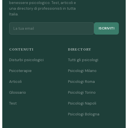
benessere psicologico. Test, articoli e
una directory di professionisti in tutta
Italia.
ISCRIVITI
CONTENUTI
DIRECTORY
Disturbi psicologici
Tutti gli psicologi
Psicoterapie
Psicologi Milano
Articoli
Psicologi Roma
Glossario
Psicologi Torino
Test
Psicologi Napoli
Psicologi Bologna