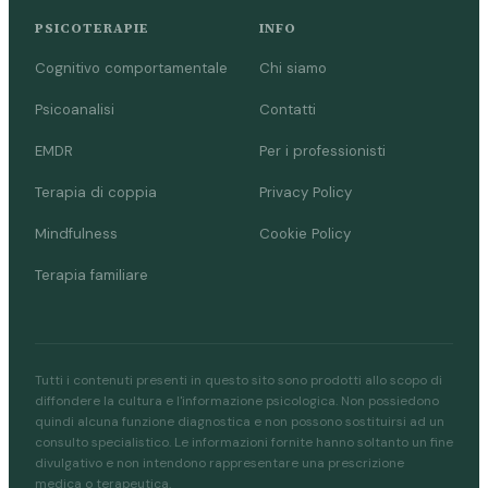
PSICOTERAPIE
INFO
Cognitivo comportamentale
Chi siamo
Psicoanalisi
Contatti
EMDR
Per i professionisti
Terapia di coppia
Privacy Policy
Mindfulness
Cookie Policy
Terapia familiare
Tutti i contenuti presenti in questo sito sono prodotti allo scopo di
diffondere la cultura e l'informazione psicologica. Non possiedono
quindi alcuna funzione diagnostica e non possono sostituirsi ad un
consulto specialistico. Le informazioni fornite hanno soltanto un fine
divulgativo e non intendono rappresentare una prescrizione
medica o terapeutica.