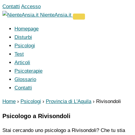
Vai
Contatti
Accesso
al
NienteAnsia.it
contenuto
Homepage
Disturbi
Psicologi
Test
Articoli
Psicoterapie
Glossario
Contatti
Home
›
Psicologi
›
Provincia di L'Aquila
›
Rivisondoli
Psicologo a Rivisondoli
Stai cercando uno psicologo a Rivisondoli? Che tu stia