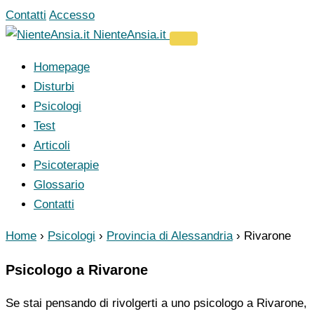
Vai
Contatti
Accesso
al
NienteAnsia.it
contenuto
Homepage
Disturbi
Psicologi
Test
Articoli
Psicoterapie
Glossario
Contatti
Home
›
Psicologi
›
Provincia di Alessandria
›
Rivarone
Psicologo a Rivarone
Se stai pensando di rivolgerti a uno psicologo a Rivarone,