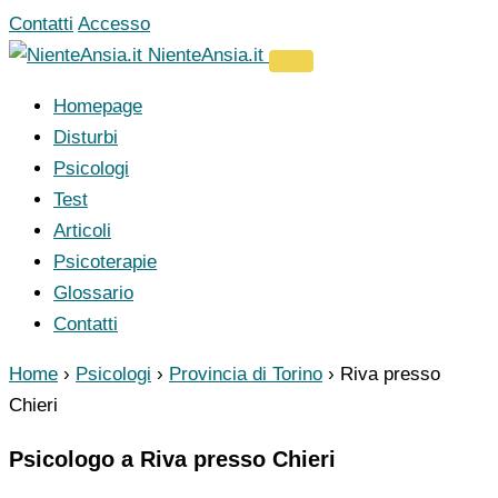
Vai
Contatti
Accesso
al
NienteAnsia.it
contenuto
Homepage
Disturbi
Psicologi
Test
Articoli
Psicoterapie
Glossario
Contatti
Home
›
Psicologi
›
Provincia di Torino
›
Riva presso
Chieri
Psicologo a Riva presso Chieri