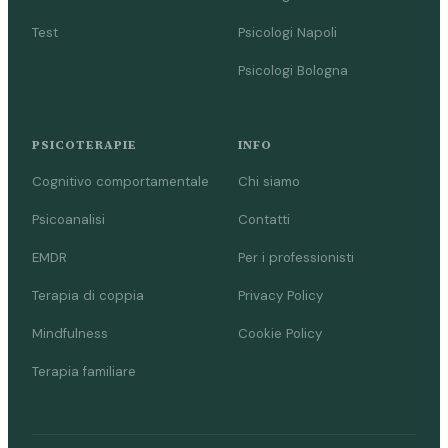
Test
Psicologi Napoli
Psicologi Bologna
PSICOTERAPIE
INFO
Cognitivo comportamentale
Chi siamo
Psicoanalisi
Contatti
EMDR
Per i professionisti
Terapia di coppia
Privacy Policy
Mindfulness
Cookie Policy
Terapia familiare