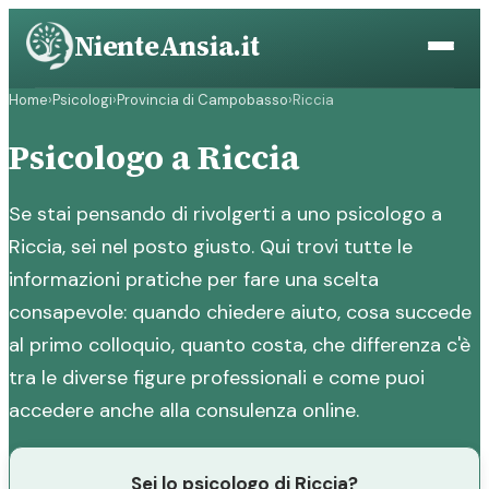
Vai
NienteAnsia.it
al
contenuto
Home
›
Psicologi
›
Provincia di Campobasso
›
Riccia
Psicologo a Riccia
Se stai pensando di rivolgerti a uno psicologo a
Riccia, sei nel posto giusto. Qui trovi tutte le
informazioni pratiche per fare una scelta
consapevole: quando chiedere aiuto, cosa succede
al primo colloquio, quanto costa, che differenza c'è
tra le diverse figure professionali e come puoi
accedere anche alla consulenza online.
Sei lo psicologo di Riccia?