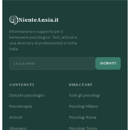
NienteAnsia.it
Informazione e supporto per il
benessere psicologico. Test, articoli e
una directory di professionisti in tutta
Italia.
ISCRIVITI
CONTENUTI
DIRECTORY
Disturbi psicologici
Tutti gli psicologi
Psicoterapie
Psicologi Milano
Articoli
Psicologi Roma
Glossario
Psicologi Torino