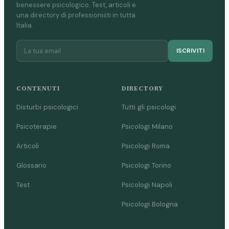
benessere psicologico. Test, articoli e
una directory di professionisti in tutta
Italia.
ISCRIVITI
CONTENUTI
DIRECTORY
Disturbi psicologici
Tutti gli psicologi
Psicoterapie
Psicologi Milano
Articoli
Psicologi Roma
Glossario
Psicologi Torino
Test
Psicologi Napoli
Psicologi Bologna