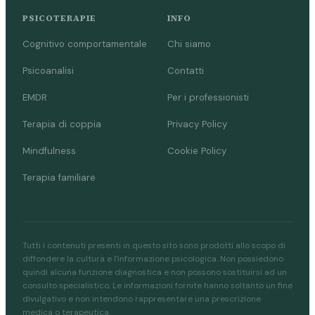
PSICOTERAPIE
INFO
Cognitivo comportamentale
Chi siamo
Psicoanalisi
Contatti
EMDR
Per i professionisti
Terapia di coppia
Privacy Policy
Mindfulness
Cookie Policy
Terapia familiare
Tutti i contenuti presenti in questo sito sono prodotti allo scopo di
diffondere la cultura e l'informazione psicologica. Non possiedono
quindi alcuna funzione diagnostica e non possono sostituirsi ad un
consulto specialistico. Le informazioni fornite hanno soltanto un fine
divulgativo e non intendono rappresentare una prescrizione
medica o terapeutica.