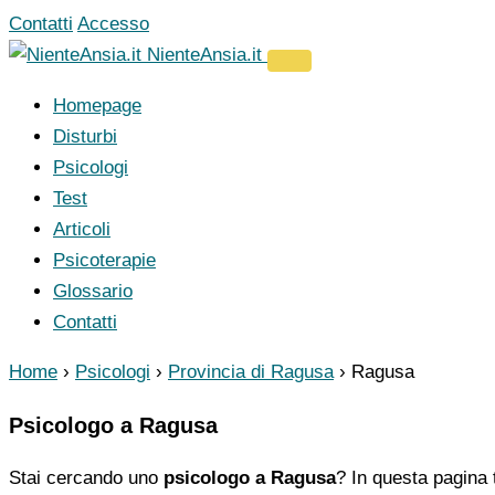
Vai
Contatti
Accesso
al
NienteAnsia.it
contenuto
Homepage
Disturbi
Psicologi
Test
Articoli
Psicoterapie
Glossario
Contatti
Home
›
Psicologi
›
Provincia di Ragusa
›
Ragusa
Psicologo a Ragusa
Stai cercando uno
psicologo a Ragusa
? In questa pagina 