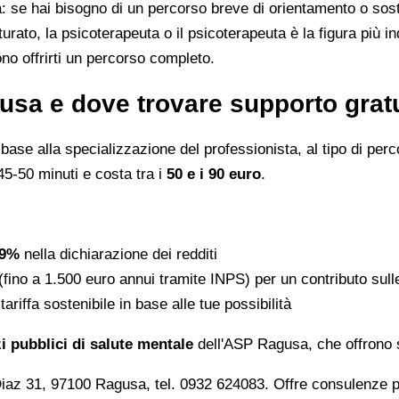
ta: se hai bisogno di un percorso breve di orientamento o sos
turato, la psicoterapeuta o il psicoterapeuta è la figura più 
o offrirti un percorso completo.
usa e dove trovare supporto grat
se alla specializzazione del professionista, al tipo di percor
45-50 minuti e costa tra i
50 e i 90 euro
.
19%
nella dichiarazione dei redditi
(fino a 1.500 euro annui tramite INPS) per un contributo sull
ariffa sostenibile in base alle tue possibilità
zi pubblici di salute mentale
dell'ASP Ragusa, che offrono s
az 31, 97100 Ragusa, tel. 0932 624083. Offre consulenze ps