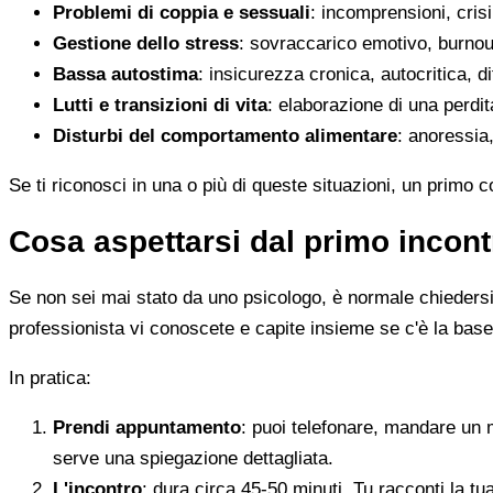
Problemi di coppia e sessuali
: incomprensioni, crisi
Gestione dello stress
: sovraccarico emotivo, burnout
Bassa autostima
: insicurezza cronica, autocritica, di
Lutti e transizioni di vita
: elaborazione di una perdi
Disturbi del comportamento alimentare
: anoressia,
Se ti riconosci in una o più di queste situazioni, un primo 
Cosa aspettarsi dal primo incont
Se non sei mai stato da uno psicologo, è normale chiedersi c
professionista vi conoscete e capite insieme se c'è la base
In pratica:
Prendi appuntamento
: puoi telefonare, mandare un 
serve una spiegazione dettagliata.
L'incontro
: dura circa 45-50 minuti. Tu racconti la tu