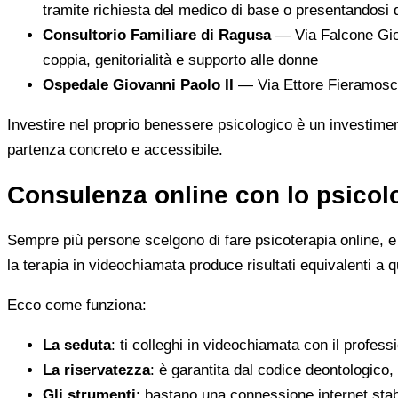
tramite richiesta del medico di base o presentandosi 
Consultorio Familiare di Ragusa
— Via Falcone Giov
coppia, genitorialità e supporto alle donne
Ospedale Giovanni Paolo II
— Via Ettore Fieramosca,
Investire nel proprio benessere psicologico è un investiment
partenza concreto e accessibile.
Consulenza online con lo psicolo
Sempre più persone scelgono di fare psicoterapia online, e i 
la terapia in videochiamata produce risultati equivalenti a 
Ecco come funziona:
La seduta
: ti colleghi in videochiamata con il profess
La riservatezza
: è garantita dal codice deontologico
Gli strumenti
: bastano una connessione internet stab