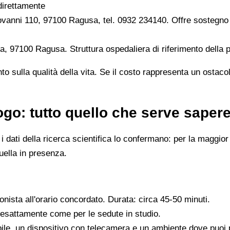
direttamente
anni 110, 97100 Ragusa, tel. 0932 234140. Offre sostegno ps
 97100 Ragusa. Struttura ospedaliera di riferimento della pr
o sulla qualità della vita. Se il costo rappresenta un ostaco
go: tutto quello che serve saper
dati della ricerca scientifica lo confermano: per la maggior p
quella in presenza.
ionista all'orario concordato. Durata: circa 45-50 minuti.
, esattamente come per le sedute in studio.
ile, un dispositivo con telecamera e un ambiente dove puoi pa