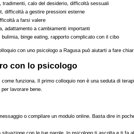
, tradimenti, calo del desiderio, difficoltà sessuali
, difficoltà a gestire pressioni esterne
fficoltà a farsi valere
ta, adattamento a cambiamenti importanti
 bulimia, binge eating, rapporto complicato con il cibo
colloquio con uno psicologo a Ragusa può aiutarti a fare chia
ro con lo psicologo
ome funziona. Il primo colloquio non è una seduta di terapia 
 per lavorare bene.
messaggio o compilare un modulo online. Basta dire in poche
a situazione con le tue parole, lo psicologo ti ascolta e ti f