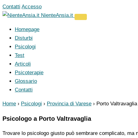
Vai
Contatti
Accesso
al
NienteAnsia.it
contenuto
Homepage
Disturbi
Psicologi
Test
Articoli
Psicoterapie
Glossario
Contatti
Home
›
Psicologi
›
Provincia di Varese
›
Porto Valtravaglia
Psicologo a Porto Valtravaglia
Trovare lo psicologo giusto può sembrare complicato, ma no