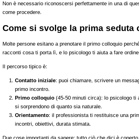
Non è necessario riconoscersi perfettamente in una di quest
come procedere.
Come si svolge la prima seduta 
Molte persone esitano a prenotare il primo colloquio perché
racconti cosa ti porta lì, e lo psicologo ti aiuta a fare ordine
Il percorso tipico è:
Contatto iniziale
: puoi chiamare, scrivere un messag
primo incontro.
Primo colloquio
(45-50 minuti circa): lo psicologo ti 
si sorprendono di quanto sia naturale.
Orientamento
: il professionista ti restituisce una p
incontri, obiettivi, durata stimata.
Due cose importanti da sapere: tutto ciò che dici è coperto 