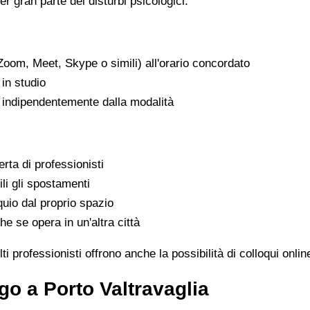
er gran parte dei disturbi psicologici.
Zoom, Meet, Skype o simili) all'orario concordato
in studio
, indipendentemente dalla modalità
rta di professionisti
ili gli spostamenti
uio dal proprio spazio
he se opera in un'altra città
i professionisti offrono anche la possibilità di colloqui onli
o a Porto Valtravaglia