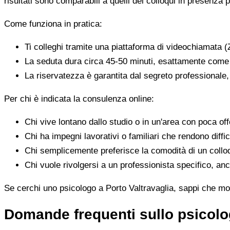
risultati sono comparabili a quelli dei colloqui in presenza p
Come funziona in pratica:
Ti colleghi tramite una piattaforma di videochiamata (
La seduta dura circa 45-50 minuti, esattamente come 
La riservatezza è garantita dal segreto professionale
Per chi è indicata la consulenza online:
Chi vive lontano dallo studio o in un'area con poca offe
Chi ha impegni lavorativi o familiari che rendono diffic
Chi semplicemente preferisce la comodità di un colloq
Chi vuole rivolgersi a un professionista specifico, anc
Se cerchi uno psicologo a Porto Valtravaglia, sappi che molt
Domande frequenti sullo psicolog