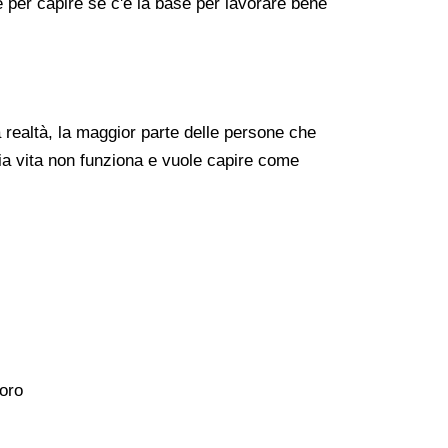
re per capire se c'è la base per lavorare bene
realtà, la maggior parte delle persone che
ia vita non funziona e vuole capire come
voro