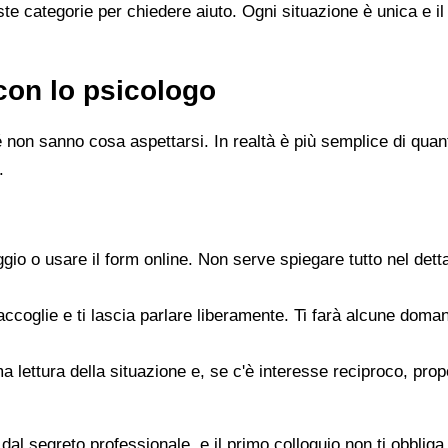
e categorie per chiedere aiuto. Ogni situazione è unica e il
con lo psicologo
 non sanno cosa aspettarsi. In realtà è più semplice di quanto
.
gio o usare il form online. Non serve spiegare tutto nel det
accoglie e ti lascia parlare liberamente. Ti farà alcune doman
rima lettura della situazione e, se c'è interesse reciproco, p
dal segreto professionale, e il primo colloquio non ti obbliga