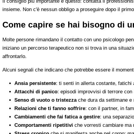
Il consiglio più importante è questo: contatta il profession
insieme. Non c'è nessun obbligo a proseguire dopo il primo
Come capire se hai bisogno di u
Molte persone rimandano il contatto con uno psicologo pens
iniziano un percorso terapeutico non si trova in una situa
affrontarlo.
Alcuni segnali che indicano che potrebbe essere il momento 
Ansia persistente
: ti senti in allerta costante, fatichi
Attacchi di panico
: episodi improvvisi di terrore con 
Senso di vuoto o tristezza
che dura da settimane e 
Relazioni che ti fanno soffrire
: con il partner, in fam
Cambiamenti che fai fatica a gestire
: una separazion
Comportamenti ripetitivi
che vorresti cambiare ma n
Stress cronico
che si manifesta anche nel corpo: mal 