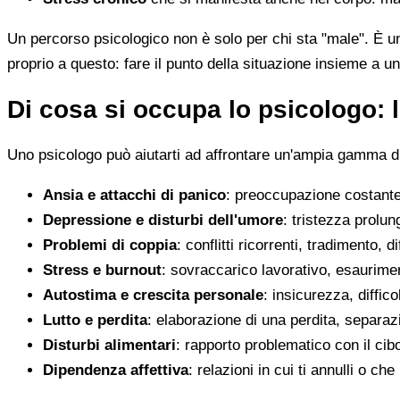
Un percorso psicologico non è solo per chi sta "male". È u
proprio a questo: fare il punto della situazione insieme a un
Di cosa si occupa lo psicologo: l
Uno psicologo può aiutarti ad affrontare un'ampia gamma di 
Ansia e attacchi di panico
: preoccupazione costante,
Depressione e disturbi dell'umore
: tristezza prolun
Problemi di coppia
: conflitti ricorrenti, tradimento, 
Stress e burnout
: sovraccarico lavorativo, esaurimen
Autostima e crescita personale
: insicurezza, diffic
Lutto e perdita
: elaborazione di una perdita, separaz
Disturbi alimentari
: rapporto problematico con il cib
Dipendenza affettiva
: relazioni in cui ti annulli o c