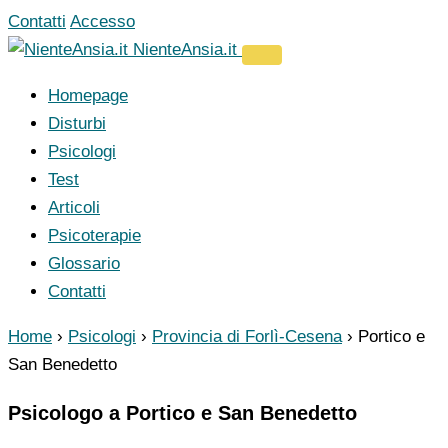
Vai
Contatti
Accesso
al
NienteAnsia.it
contenuto
Homepage
Disturbi
Psicologi
Test
Articoli
Psicoterapie
Glossario
Contatti
Home
›
Psicologi
›
Provincia di Forlì-Cesena
›
Portico e
San Benedetto
Psicologo a Portico e San Benedetto