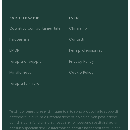
PSICOTERAPIE
INFO
Cognitivo comportamentale
Chi siamo
Psicoanalisi
Contatti
EMDR
Per i professionisti
Terapia di coppia
Privacy Policy
Mindfulness
Cookie Policy
Terapia familiare
Tutti i contenuti presenti in questo sito sono prodotti allo scopo di
diffondere la cultura e l'informazione psicologica. Non possiedono
quindi alcuna funzione diagnostica e non possono sostituirsi ad un
consulto specialistico. Le informazioni fornite hanno soltanto un fine