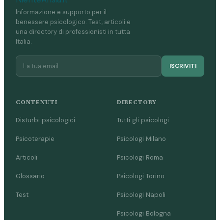
Informazione e supporto per il
benessere psicologico. Test, articoli e
una directory di professionisti in tutta
Italia.
ISCRIVITI
CONTENUTI
DIRECTORY
Disturbi psicologici
Tutti gli psicologi
Psicoterapie
Psicologi Milano
Articoli
Psicologi Roma
Glossario
Psicologi Torino
Test
Psicologi Napoli
Psicologi Bologna