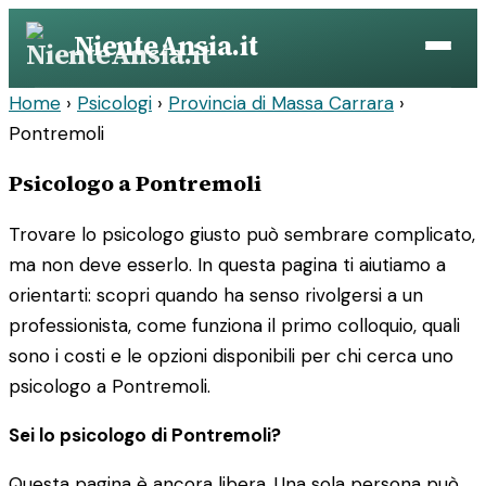
Vai
NienteAnsia.it
al
contenuto
Home
›
Psicologi
›
Provincia di Massa Carrara
›
Pontremoli
Psicologo a Pontremoli
Trovare lo psicologo giusto può sembrare complicato,
ma non deve esserlo. In questa pagina ti aiutiamo a
orientarti: scopri quando ha senso rivolgersi a un
professionista, come funziona il primo colloquio, quali
sono i costi e le opzioni disponibili per chi cerca uno
psicologo a Pontremoli.
Sei lo psicologo di Pontremoli?
Questa pagina è ancora libera. Una sola persona può