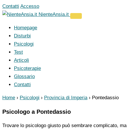
Vai
Contatti
Accesso
al
NienteAnsia.it
contenuto
Homepage
Disturbi
Psicologi
Test
Articoli
Psicoterapie
Glossario
Contatti
Home
›
Psicologi
›
Provincia di Imperia
›
Pontedassio
Psicologo a Pontedassio
Trovare lo psicologo giusto può sembrare complicato, ma