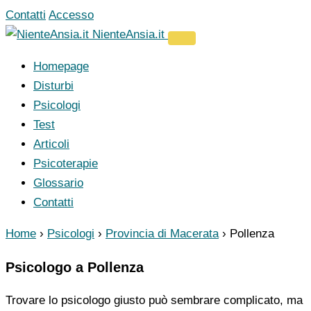
Vai
Contatti
Accesso
al
NienteAnsia.it
contenuto
Homepage
Disturbi
Psicologi
Test
Articoli
Psicoterapie
Glossario
Contatti
Home
›
Psicologi
›
Provincia di Macerata
›
Pollenza
Psicologo a Pollenza
Trovare lo psicologo giusto può sembrare complicato, ma