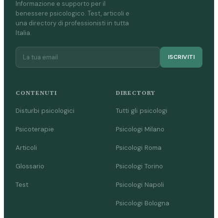
Informazione e supporto per il
benessere psicologico. Test, articoli e
una directory di professionisti in tutta
Italia.
ISCRIVITI
CONTENUTI
DIRECTORY
Disturbi psicologici
Tutti gli psicologi
Psicoterapie
Psicologi Milano
Articoli
Psicologi Roma
Glossario
Psicologi Torino
Test
Psicologi Napoli
Psicologi Bologna