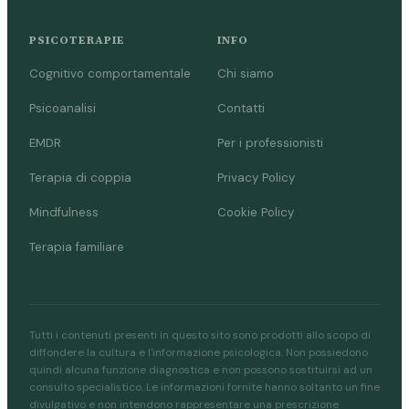
PSICOTERAPIE
INFO
Cognitivo comportamentale
Chi siamo
Psicoanalisi
Contatti
EMDR
Per i professionisti
Terapia di coppia
Privacy Policy
Mindfulness
Cookie Policy
Terapia familiare
Tutti i contenuti presenti in questo sito sono prodotti allo scopo di
diffondere la cultura e l'informazione psicologica. Non possiedono
quindi alcuna funzione diagnostica e non possono sostituirsi ad un
consulto specialistico. Le informazioni fornite hanno soltanto un fine
divulgativo e non intendono rappresentare una prescrizione