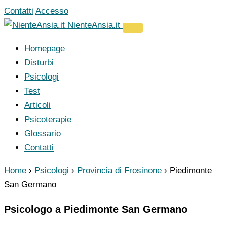
Vai
Contatti
Accesso
al
NienteAnsia.it
contenuto
Homepage
Disturbi
Psicologi
Test
Articoli
Psicoterapie
Glossario
Contatti
Home
›
Psicologi
›
Provincia di Frosinone
›
Piedimonte
San Germano
Psicologo a Piedimonte San Germano