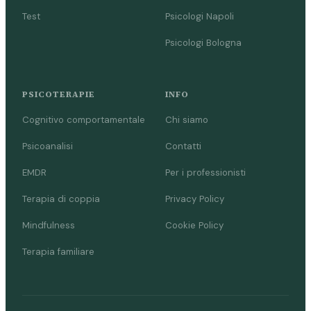
Test
Psicologi Napoli
Psicologi Bologna
PSICOTERAPIE
INFO
Cognitivo comportamentale
Chi siamo
Psicoanalisi
Contatti
EMDR
Per i professionisti
Terapia di coppia
Privacy Policy
Mindfulness
Cookie Policy
Terapia familiare