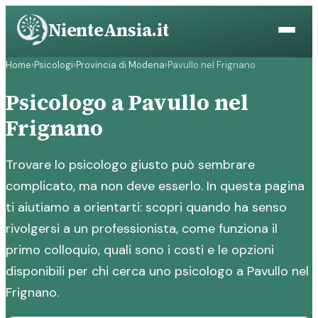
Vai
NienteAnsia.it
al
contenuto
Home
›
Psicologi
›
Provincia di Modena
›
Pavullo nel Frignano
Psicologo a Pavullo nel
Frignano
Trovare lo psicologo giusto può sembrare
complicato, ma non deve esserlo. In questa pagina
ti aiutiamo a orientarti: scopri quando ha senso
rivolgersi a un professionista, come funziona il
primo colloquio, quali sono i costi e le opzioni
disponibili per chi cerca uno psicologo a Pavullo nel
Frignano.