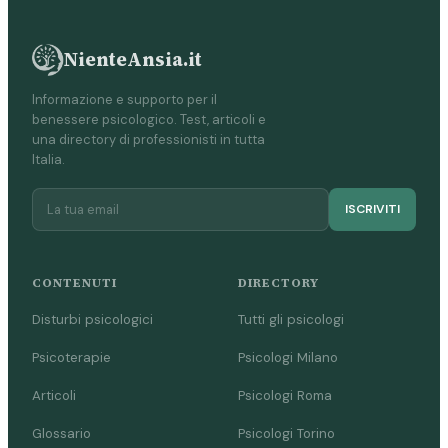
NienteAnsia.it
Informazione e supporto per il
benessere psicologico. Test, articoli e
una directory di professionisti in tutta
Italia.
ISCRIVITI
CONTENUTI
DIRECTORY
Disturbi psicologici
Tutti gli psicologi
Psicoterapie
Psicologi Milano
Articoli
Psicologi Roma
Glossario
Psicologi Torino