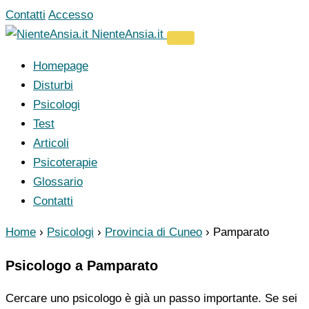
Vai
Contatti
Accesso
al
NienteAnsia.it
contenuto
Homepage
Disturbi
Psicologi
Test
Articoli
Psicoterapie
Glossario
Contatti
Home
›
Psicologi
›
Provincia di Cuneo
›
Pamparato
Psicologo a Pamparato
Cercare uno psicologo è già un passo importante. Se sei