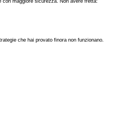
ere con maggiore sicurezza. Non avere fretta:
trategie che hai provato finora non funzionano.