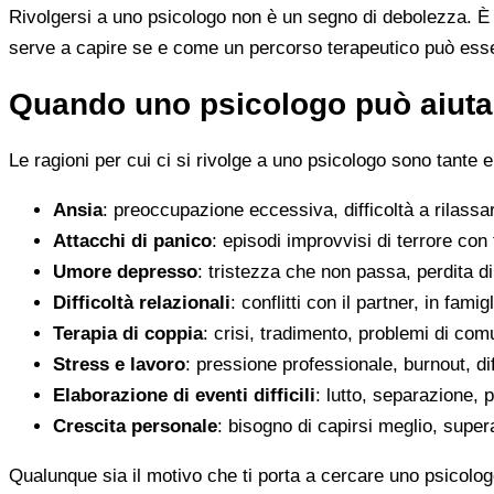
Rivolgersi a uno psicologo non è un segno di debolezza. È u
serve a capire se e come un percorso terapeutico può esser
Quando uno psicologo può aiutar
Le ragioni per cui ci si rivolge a uno psicologo sono tante e
Ansia
: preoccupazione eccessiva, difficoltà a rilassa
Attacchi di panico
: episodi improvvisi di terrore con 
Umore depresso
: tristezza che non passa, perdita 
Difficoltà relazionali
: conflitti con il partner, in fami
Terapia di coppia
: crisi, tradimento, problemi di co
Stress e lavoro
: pressione professionale, burnout, diff
Elaborazione di eventi difficili
: lutto, separazione, p
Crescita personale
: bisogno di capirsi meglio, super
Qualunque sia il motivo che ti porta a cercare uno psicolog