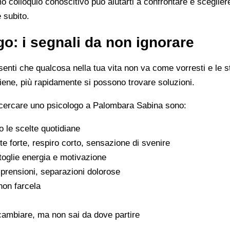
imo colloquio conoscitivo può aiutarti a confrontare e scegli
e subito.
o: i segnali da non ignorare
enti che qualcosa nella tua vita non va come vorresti e le s
viene, più rapidamente si possono trovare soluzioni.
a cercare uno psicologo a Palombara Sabina sono:
 le scelte quotidiane
e forte, respiro corto, sensazione di svenire
 toglie energia e motivazione
omprensioni, separazioni dolorose
 non farcela
cambiare, ma non sai da dove partire