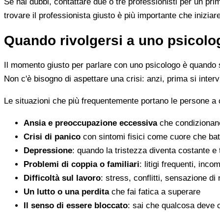
Se hai dubbi, contattare due o tre professionisti per un pr
trovare il professionista giusto è più importante che iniziar
Quando rivolgersi a uno psicolog
Il momento giusto per parlare con uno psicologo è quando s
Non c'è bisogno di aspettare una crisi: anzi, prima si inter
Le situazioni che più frequentemente portano le persone 
Ansia e preoccupazione eccessiva
che condizionano
Crisi di panico
con sintomi fisici come cuore che batt
Depressione
: quando la tristezza diventa costante e
Problemi di coppia o familiari
: litigi frequenti, inc
Difficoltà sul lavoro
: stress, conflitti, sensazione di
Un lutto o una perdita
che fai fatica a superare
Il senso di essere bloccato
: sai che qualcosa deve 