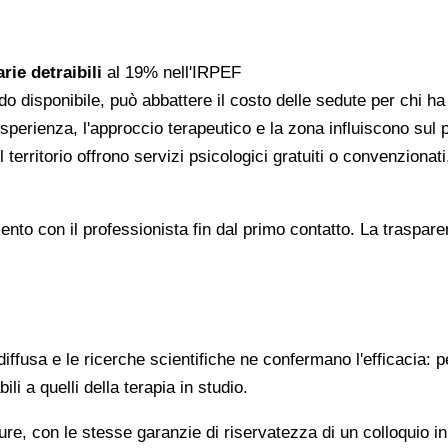
rie detraibili
al 19% nell'IRPEF
do disponibile, può abbattere il costo delle sedute per chi h
l'esperienza, l'approccio terapeutico e la zona influiscono sul
 territorio offrono servizi psicologici gratuiti o convenzion
gomento con il professionista fin dal primo contatto. La trasp
ffusa e le ricerche scientifiche ne confermano l'efficacia: p
ili a quelli della terapia in studio.
re, con le stesse garanzie di riservatezza di un colloquio i