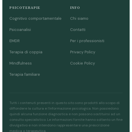
PSICOTERAPIE
INFO
Cognitivo comportamentale
Chi siamo
Psicoanalisi
Contatti
EMDR
Per i professionisti
Terapia di coppia
Privacy Policy
Mindfulness
Cookie Policy
Terapia familiare
Tutti i contenuti presenti in questo sito sono prodotti allo scopo di
diffondere la cultura e l'informazione psicologica. Non possiedono
quindi alcuna funzione diagnostica e non possono sostituirsi ad un
consulto specialistico. Le informazioni fornite hanno soltanto un fine
divulgativo e non intendono rappresentare una prescrizione
medica o terapeutica.