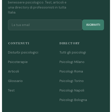
benessere psicologico. Test, articoli e
una directory di professionisti in tutta
Italia.
ISCRIVITI
CONTENUTI
DIRECTORY
Disturbi psicologici
Tutti gli psicologi
Psicoterapie
Psicologi Milano
Articoli
Psicologi Roma
Glossario
Psicologi Torino
Test
Psicologi Napoli
Psicologi Bologna