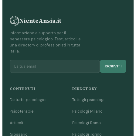
NienteAnsia.it
Informazione e supporto per il
benessere psicologico. Test, articoli e
una directory di professionisti in tutta
Italia.
ISCRIVITI
CONTENUTI
DIRECTORY
Disturbi psicologici
Tutti gli psicologi
Psicoterapie
Psicologi Milano
Articoli
Psicologi Roma
Glossario
Psicologi Torino