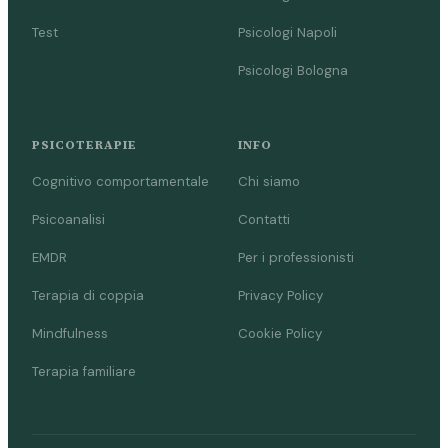
Test
Psicologi Napoli
Psicologi Bologna
PSICOTERAPIE
INFO
Cognitivo comportamentale
Chi siamo
Psicoanalisi
Contatti
EMDR
Per i professionisti
Terapia di coppia
Privacy Policy
Mindfulness
Cookie Policy
Terapia familiare