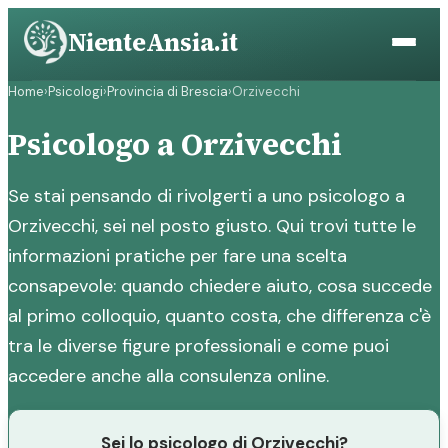
Vai
NienteAnsia.it
al
contenuto
Home
›
Psicologi
›
Provincia di Brescia
›
Orzivecchi
Psicologo a Orzivecchi
Se stai pensando di rivolgerti a uno psicologo a
Orzivecchi, sei nel posto giusto. Qui trovi tutte le
informazioni pratiche per fare una scelta
consapevole: quando chiedere aiuto, cosa succede
al primo colloquio, quanto costa, che differenza c'è
tra le diverse figure professionali e come puoi
accedere anche alla consulenza online.
Sei lo psicologo di Orzivecchi?