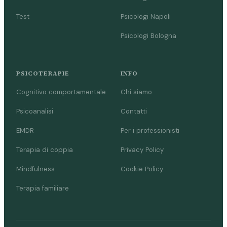
Test
Psicologi Napoli
Psicologi Bologna
PSICOTERAPIE
INFO
Cognitivo comportamentale
Chi siamo
Psicoanalisi
Contatti
EMDR
Per i professionisti
Terapia di coppia
Privacy Policy
Mindfulness
Cookie Policy
Terapia familiare