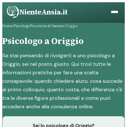
Vai
NienteAnsia.it
al
contenuto
Home
›
Psicologi
›
Provincia di Varese
›
Origgio
Psicologo a Origgio
Se stai pensando di rivolgerti a uno psicologo a
Origgio, sei nel posto giusto. Qui trovi tutte le
informazioni pratiche per fare una scelta
consapevole: quando chiedere aiuto, cosa succede
al primo colloquio, quanto costa, che differenza c'è
tra le diverse figure professionali e come puoi
accedere anche alla consulenza online.
Sei lo psicologo di Origgio?