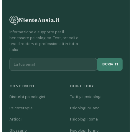
NienteAnsia.it
Informazione e supporto per il
benessere psicologico. Test, articoli e
una directory di professionisti in tutta
Italia.
ISCRIVITI
CONTENUTI
DIRECTORY
Disturbi psicologici
Tutti gli psicologi
Psicoterapie
Psicologi Milano
Articoli
Psicologi Roma
Glossario
Psicologi Torino