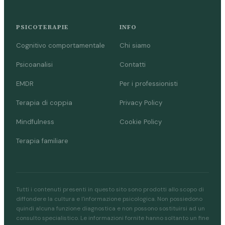
PSICOTERAPIE
INFO
Cognitivo comportamentale
Chi siamo
Psicoanalisi
Contatti
EMDR
Per i professionisti
Terapia di coppia
Privacy Policy
Mindfulness
Cookie Policy
Terapia familiare
Tutti i contenuti presenti in questo sito sono prodotti allo scopo di
diffondere la cultura e l'informazione psicologica. Non possiedono
quindi alcuna funzione diagnostica e non possono sostituirsi ad un
consulto specialistico. Le informazioni fornite hanno soltanto un fine