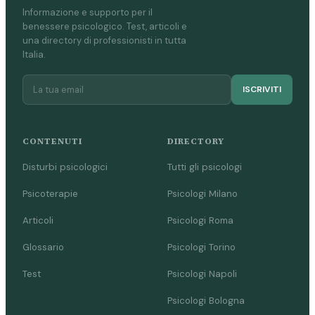
Informazione e supporto per il
benessere psicologico. Test, articoli e
una directory di professionisti in tutta
Italia.
ISCRIVITI
CONTENUTI
DIRECTORY
Disturbi psicologici
Tutti gli psicologi
Psicoterapie
Psicologi Milano
Articoli
Psicologi Roma
Glossario
Psicologi Torino
Test
Psicologi Napoli
Psicologi Bologna