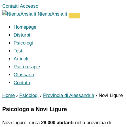
Vai
Contatti
Accesso
al
NienteAnsia.it
contenuto
Homepage
Disturbi
Psicologi
Test
Articoli
Psicoterapie
Glossario
Contatti
Home
›
Psicologi
›
Provincia di Alessandria
›
Novi Ligure
Psicologo a Novi Ligure
Novi Ligure, circa
28.000 abitanti
nella provincia di