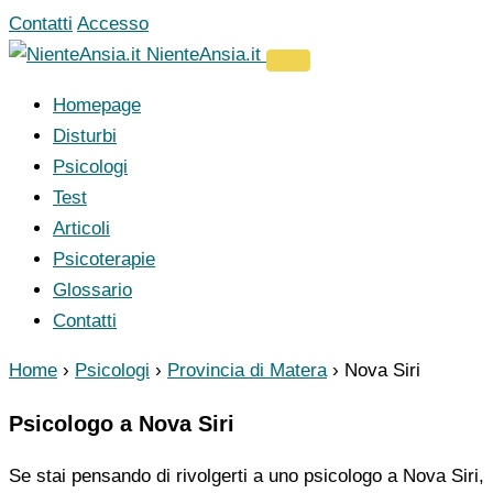
Vai
Contatti
Accesso
al
NienteAnsia.it
contenuto
Homepage
Disturbi
Psicologi
Test
Articoli
Psicoterapie
Glossario
Contatti
Home
›
Psicologi
›
Provincia di Matera
›
Nova Siri
Psicologo a Nova Siri
Se stai pensando di rivolgerti a uno psicologo a Nova Siri,