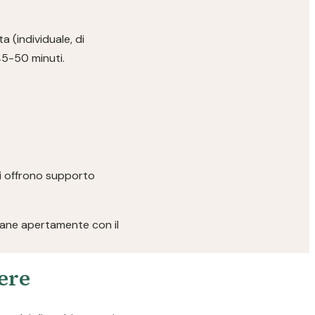
a (individuale, di
45-50 minuti.
ici offrono supporto
rlane apertamente con il
pere