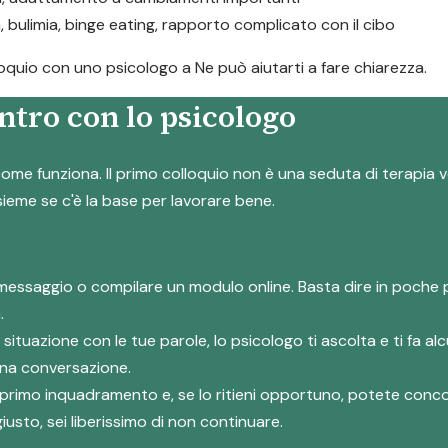
a, bulimia, binge eating, rapporto complicato con il cibo
lloquio con uno psicologo a Ne può aiutarti a fare chiarezza.
ntro con lo psicologo
ome funziona. Il primo colloquio non è una seduta di terapia v
nsieme se c'è la base per lavorare bene.
messaggio o compilare un modulo online. Basta dire in poche 
.
a situazione con le tue parole, lo psicologo ti ascolta e ti fa
 una conversazione.
suo primo inquadramento e, se lo ritieni opportuno, potete co
iusto, sei liberissimo di non continuare.