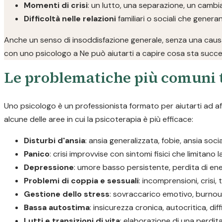
Momenti di crisi
: un lutto, una separazione, un camb
Difficoltà nelle relazioni
familiari o sociali che gener
Anche un senso di insoddisfazione generale, senza una causa
con uno psicologo a Ne può aiutarti a capire cosa sta succe
Le problematiche più comuni t
Uno psicologo è un professionista formato per aiutarti ad a
alcune delle aree in cui la psicoterapia è più efficace:
Disturbi d'ansia
: ansia generalizzata, fobie, ansia soc
Panico
: crisi improvvise con sintomi fisici che limitano 
Depressione
: umore basso persistente, perdita di ene
Problemi di coppia e sessuali
: incomprensioni, crisi, 
Gestione dello stress
: sovraccarico emotivo, burnout
Bassa autostima
: insicurezza cronica, autocritica, diff
Lutti e transizioni di vita
: elaborazione di una perdi