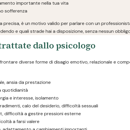
iamento importante nella tua vita
ano sofferenza
 precisa, è un motivo valido per parlare con un professionist
dendo e quali strade hai a disposizione, senza nessun obbligo
rattate dallo psicologo
ffrontare diverse forme di disagio emotivo, relazionale e com
iale, ansia da prestazione
la quotidianità
rgia e interesse, isolamento
tradimenti, calo del desiderio, difficoltà sessuali
, difficoltà a gestire pressioni esterne
icoltà a farsi valere
ta, adattamento a cambiamenti importanti