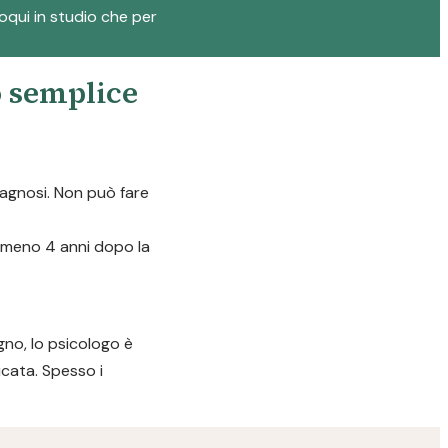
loqui in studio che per
o semplice
diagnosi. Non può fare
almeno 4 anni dopo la
gno, lo psicologo è
icata. Spesso i