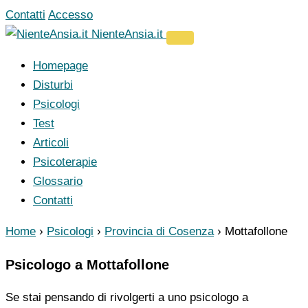
Vai
Contatti
Accesso
al
NienteAnsia.it
contenuto
Homepage
Disturbi
Psicologi
Test
Articoli
Psicoterapie
Glossario
Contatti
Home
›
Psicologi
›
Provincia di Cosenza
›
Mottafollone
Psicologo a Mottafollone
Se stai pensando di rivolgerti a uno psicologo a