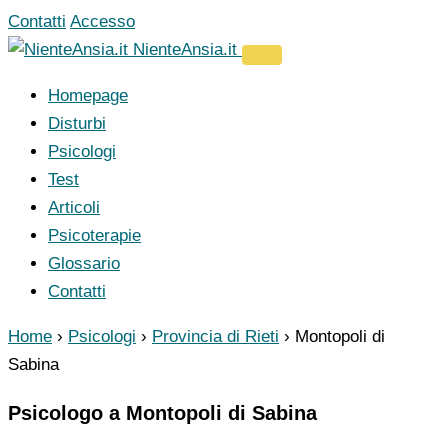
Vai
Contatti
Accesso
al
NienteAnsia.it
contenuto
Homepage
Disturbi
Psicologi
Test
Articoli
Psicoterapie
Glossario
Contatti
Home
›
Psicologi
›
Provincia di Rieti
›
Montopoli di
Sabina
Psicologo a Montopoli di Sabina