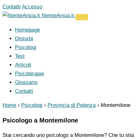
Vai
Contatti
Accesso
al
NienteAnsia.it
contenuto
Homepage
Disturbi
Psicologi
Test
Articoli
Psicoterapie
Glossario
Contatti
Home
›
Psicologi
›
Provincia di Potenza
›
Montemilone
Psicologo a Montemilone
Stai cercando uno psicologo a Montemilone? Che tu stia