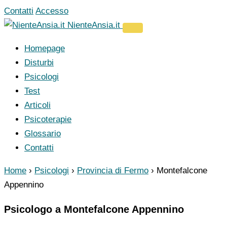
Vai
Contatti
Accesso
al
NienteAnsia.it
contenuto
Homepage
Disturbi
Psicologi
Test
Articoli
Psicoterapie
Glossario
Contatti
Home
›
Psicologi
›
Provincia di Fermo
›
Montefalcone
Appennino
Psicologo a Montefalcone Appennino