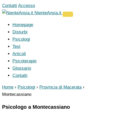
Vai
Contatti
Accesso
al
NienteAnsia.it
contenuto
Homepage
Disturbi
Psicologi
Test
Articoli
Psicoterapie
Glossario
Contatti
Home
›
Psicologi
›
Provincia di Macerata
›
Montecassiano
Psicologo a Montecassiano