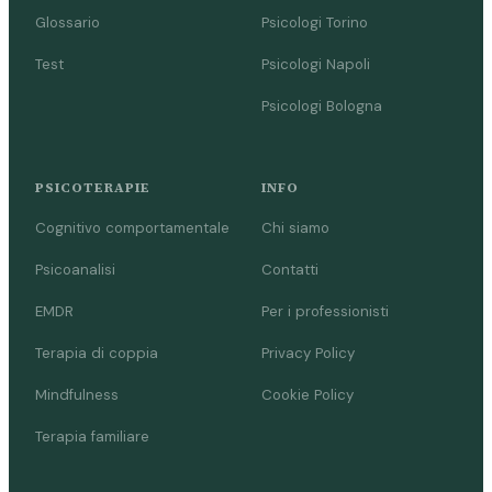
Glossario
Psicologi Torino
Test
Psicologi Napoli
Psicologi Bologna
PSICOTERAPIE
INFO
Cognitivo comportamentale
Chi siamo
Psicoanalisi
Contatti
EMDR
Per i professionisti
Terapia di coppia
Privacy Policy
Mindfulness
Cookie Policy
Terapia familiare