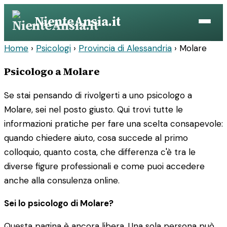
Vai
NienteAnsia.it
al
contenuto
Home
›
Psicologi
›
Provincia di Alessandria
›
Molare
Psicologo a Molare
Se stai pensando di rivolgerti a uno psicologo a
Molare, sei nel posto giusto. Qui trovi tutte le
informazioni pratiche per fare una scelta consapevole:
quando chiedere aiuto, cosa succede al primo
colloquio, quanto costa, che differenza c'è tra le
diverse figure professionali e come puoi accedere
anche alla consulenza online.
Sei lo psicologo di Molare?
Questa pagina è ancora libera. Una sola persona può