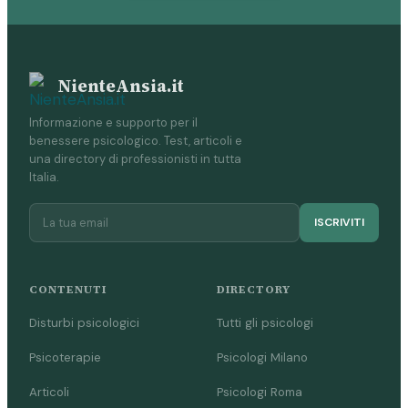
NienteAnsia.it
Informazione e supporto per il
benessere psicologico. Test, articoli e
una directory di professionisti in tutta
Italia.
ISCRIVITI
CONTENUTI
DIRECTORY
Disturbi psicologici
Tutti gli psicologi
Psicoterapie
Psicologi Milano
Articoli
Psicologi Roma