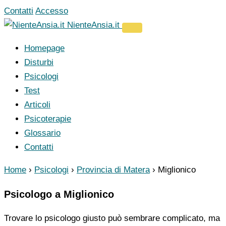
Vai
Contatti
Accesso
al
NienteAnsia.it
contenuto
Homepage
Disturbi
Psicologi
Test
Articoli
Psicoterapie
Glossario
Contatti
Home
›
Psicologi
›
Provincia di Matera
›
Miglionico
Psicologo a Miglionico
Trovare lo psicologo giusto può sembrare complicato, ma