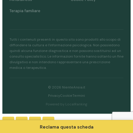
Terapia familiare
Tutti i contenuti presenti in questo sito sono prodotti allo scopo di
diffondere la cultura e l'informazione psicologica. Non possiedono
quindi alcuna funzione diagnostica e non possono sostituirsi ad un
consulto specialistico. Le informazioni fornite hanno soltanto un fine
divulgativo e non intendono rappresentare una prescrizione
medica o terapeutica.
© 2026 NienteAnsia.it
Privacy
Cookie
Termini
Powered by LocalRanking
Reclama questa scheda