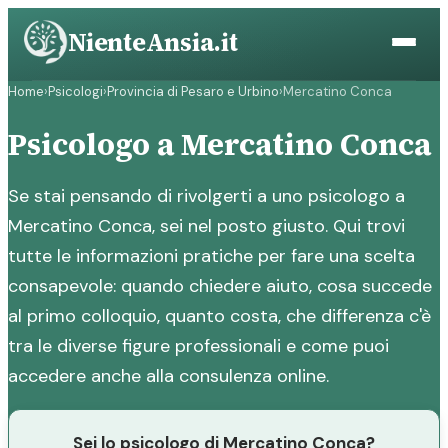
Vai
NienteAnsia.it
al
contenuto
Home
›
Psicologi
›
Provincia di Pesaro e Urbino
›
Mercatino Conca
Psicologo a Mercatino Conca
Se stai pensando di rivolgerti a uno psicologo a
Mercatino Conca, sei nel posto giusto. Qui trovi
tutte le informazioni pratiche per fare una scelta
consapevole: quando chiedere aiuto, cosa succede
al primo colloquio, quanto costa, che differenza c'è
tra le diverse figure professionali e come puoi
accedere anche alla consulenza online.
Sei lo psicologo di Mercatino Conca?