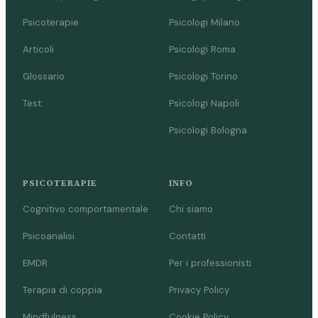
Psicoterapie
Psicologi Milano
Articoli
Psicologi Roma
Glossario
Psicologi Torino
Test
Psicologi Napoli
Psicologi Bologna
PSICOTERAPIE
INFO
Cognitivo comportamentale
Chi siamo
Psicoanalisi
Contatti
EMDR
Per i professionisti
Terapia di coppia
Privacy Policy
Mindfulness
Cookie Policy