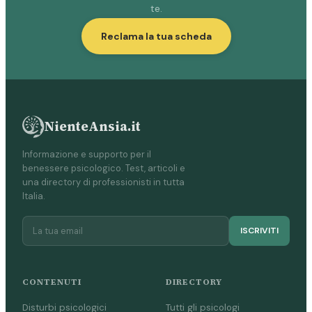
te.
Reclama la tua scheda
NienteAnsia.it
Informazione e supporto per il
benessere psicologico. Test, articoli e
una directory di professionisti in tutta
Italia.
ISCRIVITI
CONTENUTI
DIRECTORY
Disturbi psicologici
Tutti gli psicologi