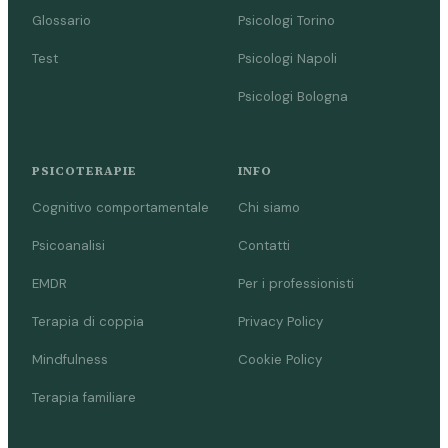
Glossario
Psicologi Torino
Test
Psicologi Napoli
Psicologi Bologna
PSICOTERAPIE
INFO
Cognitivo comportamentale
Chi siamo
Psicoanalisi
Contatti
EMDR
Per i professionisti
Terapia di coppia
Privacy Policy
Mindfulness
Cookie Policy
Terapia familiare