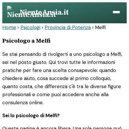
Vai
NienteAnsia.it
al
contenuto
Home
›
Psicologi
›
Provincia di Potenza
›
Melfi
Psicologo a Melfi
Se stai pensando di rivolgerti a uno psicologo a Melfi,
sei nel posto giusto. Qui trovi tutte le informazioni
pratiche per fare una scelta consapevole: quando
chiedere aiuto, cosa succede al primo colloquio,
quanto costa, che differenza c'è tra le diverse figure
professionali e come puoi accedere anche alla
consulenza online.
Sei lo psicologo di Melfi?
Questa pagina è ancora libera. Una sola persona può