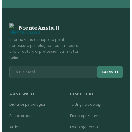
NienteAnsia.it
Informazione e supporto per il
benessere psicologico. Test, articoli e
una directory di professionisti in tutta
Italia.
ISCRIVITI
CONTENUTI
DIRECTORY
Disturbi psicologici
Tutti gli psicologi
Psicoterapie
Psicologi Milano
Articoli
Psicologi Roma