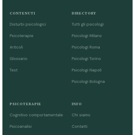
CONTENUTI
DIRECTORY
Disturbi psicologici
Tutti gli psicologi
Psicoterapie
Psicologi Milano
Articoli
Psicologi Roma
Glossario
Psicologi Torino
Test
Psicologi Napoli
Psicologi Bologna
PSICOTERAPIE
INFO
Cognitivo comportamentale
Chi siamo
Psicoanalisi
Contatti