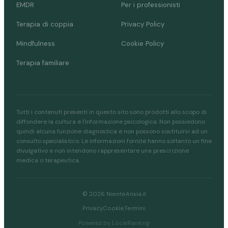
EMDR
Per i professionisti
Terapia di coppia
Privacy Policy
Mindfulness
Cookie Policy
Terapia familiare
Tutti i contenuti presenti in questo sito sono prodotti allo scopo di
diffondere la cultura e l'informazione psicologica. Non possiedono
quindi alcuna funzione diagnostica e non possono sostituirsi ad un
consulto specialistico. Le informazioni fornite hanno soltanto un fine
divulgativo e non intendono rappresentare una prescrizione
medica o terapeutica.
© 2026 NienteAnsia.it
Privacy
Cookie
Termini
Powered by LocalRanking