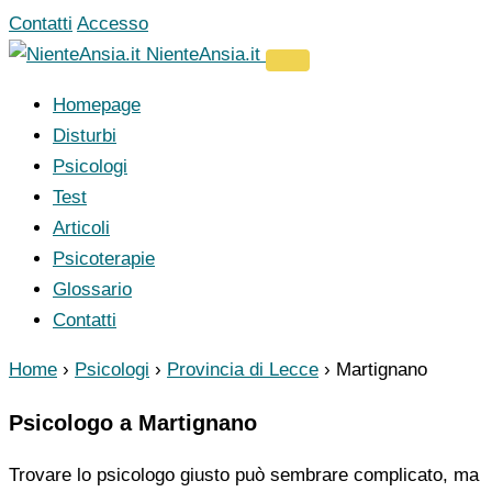
Vai
Contatti
Accesso
al
NienteAnsia.it
contenuto
Homepage
Disturbi
Psicologi
Test
Articoli
Psicoterapie
Glossario
Contatti
Home
›
Psicologi
›
Provincia di Lecce
›
Martignano
Psicologo a Martignano
Trovare lo psicologo giusto può sembrare complicato, ma