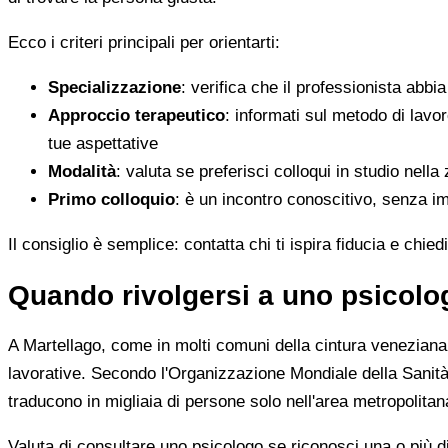
Ecco i criteri principali per orientarti:
Specializzazione
: verifica che il professionista abbi
Approccio terapeutico
: informati sul metodo di lav
tue aspettative
Modalità
: valuta se preferisci colloqui in studio nell
Primo colloquio
: è un incontro conoscitivo, senza imp
Il consiglio è semplice: contatta chi ti ispira fiducia e chie
Quando rivolgersi a uno psicolo
A Martellago, come in molti comuni della cintura veneziana, 
lavorative. Secondo l'Organizzazione Mondiale della Sanità,
traducono in migliaia di persone solo nell'area metropolita
Valuta di consultare uno psicologo se riconosci una o più di