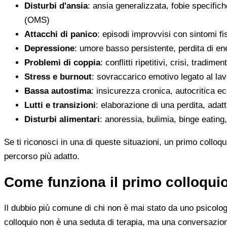
Disturbi d'ansia
: ansia generalizzata, fobie specific
(OMS)
Attacchi di panico
: episodi improvvisi con sintomi fi
Depressione
: umore basso persistente, perdita di ene
Problemi di coppia
: conflitti ripetitivi, crisi, tradime
Stress e burnout
: sovraccarico emotivo legato al lav
Bassa autostima
: insicurezza cronica, autocritica ecc
Lutti e transizioni
: elaborazione di una perdita, adat
Disturbi alimentari
: anoressia, bulimia, binge eating
Se ti riconosci in una di queste situazioni, un primo colloq
percorso più adatto.
Come funziona il primo colloqui
Il dubbio più comune di chi non è mai stato da uno psicolo
colloquio non è una seduta di terapia, ma una conversazione