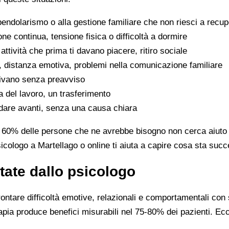
l pendolarismo o alla gestione familiare che non riesci a rec
e continua, tensione fisica o difficoltà a dormire
 attività che prima ti davano piacere, ritiro sociale
nti, distanza emotiva, problemi nella comunicazione familiare
rivano senza preavviso
ta del lavoro, un trasferimento
ndare avanti, senza una causa chiara
l 60% delle persone che ne avrebbe bisogno non cerca aiuto 
icologo a Martellago o online ti aiuta a capire cosa sta suc
tate dallo psicologo
ontare difficoltà emotive, relazionali e comportamentali con s
ia produce benefici misurabili nel 75-80% dei pazienti. Ecco 