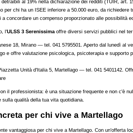
detraibili al 19% nella dichiarazione dei redditi (TUIR, art. 1
nno per chi ha un ISEE inferiore a 50.000 euro, da richiedere t
bili a concordare un compenso proporzionato alle possibilità 
, l'
ULSS 3 Serenissima
offre diversi servizi pubblici nel terr
anese 18, Mirano — tel. 041 5795501. Aperto dal lunedì al ve
ago e offre valutazione psicologica, psicoterapia e supporto 
Piazzetta Unità d'Italia 5, Martellago — tel. 041 5401142. Of
are
 il professionista: è una situazione frequente e non c'è null
ulla qualità della tua vita quotidiana.
creta per chi vive a Martellago
e vantaggiosa per chi vive a Martellago. Con un'offerta locale