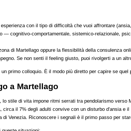
a esperienza con il tipo di difficoltà che vuoi affrontare (ansi
oro — cognitivo-comportamentale, sistemico-relazionale, psic
a zona di Martellago oppure la flessibilità della consulenza on
egno. Se non senti il feeling giusto, puoi rivolgerti a un alt
di un primo colloquio. È il modo più diretto per capire se quel
go a Martellago
lo stile di vita impone ritmi serrati tra pendolarismo verso 
 circa il 7% degli adulti convive con un disturbo d'ansia e i
na di Venezia. Riconoscere i segnali è il primo passo per star
 queste situazioni: