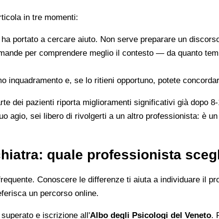
rticola in tre momenti:
ti ha portato a cercare aiuto. Non serve preparare un discors
omande per comprendere meglio il contesto — da quanto tempo
primo inquadramento e, se lo ritieni opportuno, potete concor
 dei pazienti riporta miglioramenti significativi già dopo 8-
o agio, sei libero di rivolgerti a un altro professionista: è u
hiatra: quale professionista sceg
equente. Conoscere le differenze ti aiuta a individuare il pro
eferisca un percorso online.
superato e iscrizione all'
Albo degli Psicologi del Veneto
. 