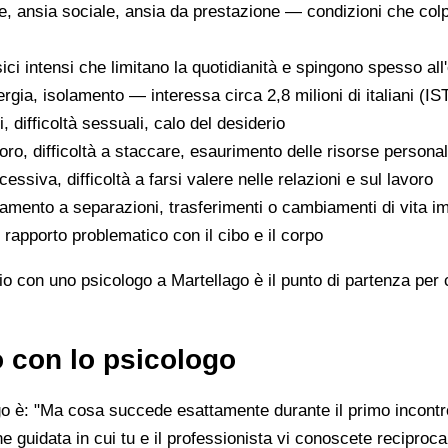
he, ansia sociale, ansia da prestazione — condizioni che col
sici intensi che limitano la quotidianità e spingono spesso al
rgia, isolamento — interessa circa 2,8 milioni di italiani (I
nti, difficoltà sessuali, calo del desiderio
oro, difficoltà a staccare, esaurimento delle risorse personal
essiva, difficoltà a farsi valere nelle relazioni e sul lavoro
tamento a separazioni, trasferimenti o cambiamenti di vita im
, rapporto problematico con il cibo e il corpo
uio con uno psicologo a Martellago è il punto di partenza per
o con lo psicologo
go è: "Ma cosa succede esattamente durante il primo incontro
 guidata in cui tu e il professionista vi conoscete reciproc