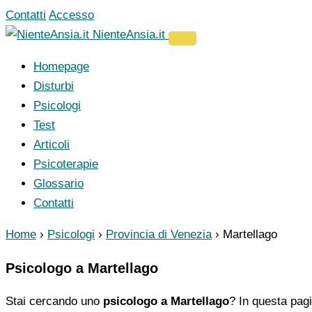
Vai
Contatti
Accesso
al
NienteAnsia.it
contenuto
Homepage
Disturbi
Psicologi
Test
Articoli
Psicoterapie
Glossario
Contatti
Home
›
Psicologi
›
Provincia di Venezia
›
Martellago
Psicologo a Martellago
Stai cercando uno
psicologo a Martellago
? In questa pagi